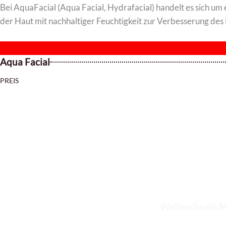
Bei AquaFacial (Aqua Facial, Hydrafacial) handelt es sich um
der Haut mit nachhaltiger Feuchtigkeit zur Verbesserung des
Aqua Facial
PREIS
Buchen Sie jetzt 
Wachen Sie mit M
BUCHUNG UND TERMIN