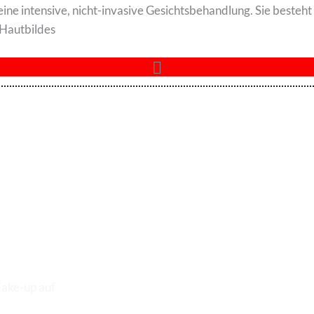
 eine intensive, nicht-invasive Gesichtsbehandlung. Sie beste
 Hautbildes
Ihren Termin
ake-up auf