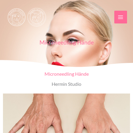
Zum
Inhalt
springen
Microneedling Hände
Microneedling Hände
Hermin Studio